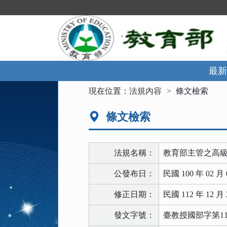
跳
到
主
要
內
容
區
最新
塊
:::
現在位置：
法規內容
條文檢索
條文檢索
法規名稱：
教育部主管之高
公發布日：
民國 100 年 02 月 
修正日期：
民國 112 年 12 月 
發文字號：
臺教授國部字第1120