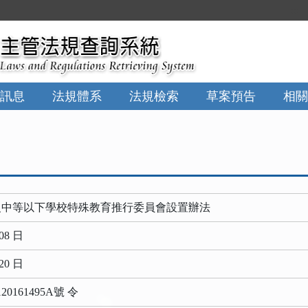
:::
訊息
法規體系
法規檢索
草案預告
相關
級中等以下學校特殊教育推行委員會設置辦法
08 日
20 日
161495A號 令