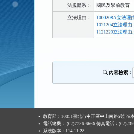
法規體系：
國民及學前教育
立法理由：
1000208A立法理由
1021204立法理由.p
1121220立法理由.p
法
規
功
能
內容檢索：
按
鈕
區
:::
教育部：10051臺北市中正區中山南路5號
電話總機： (02)7736-6666 傳真電話：(02)2397
系統版本：
114.11.28