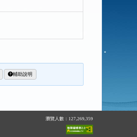
輔助說明
瀏覽人數：127,269,359
。