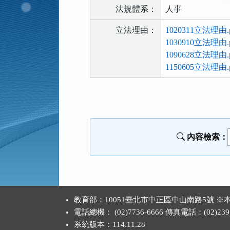
法規體系：
人事
立法理由：
1020311立法理由.p
1030910立法理由.p
1090628立法理由.p
1150605立法理由.p
法
規
功
能
內容檢索：
按
鈕
區
:::
教育部：10051臺北市中正區中山南路5號
電話總機： (02)7736-6666 傳真電話：(02)2397
系統版本：
114.11.28