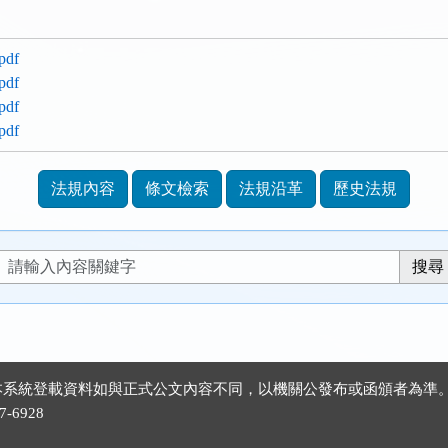
df
df
df
df
法規內容
條文檢索
法規沿革
歷史法規
 ※本系統登載資料如與正式公文內容不同，以機關公發布或函頒者為準
-6928