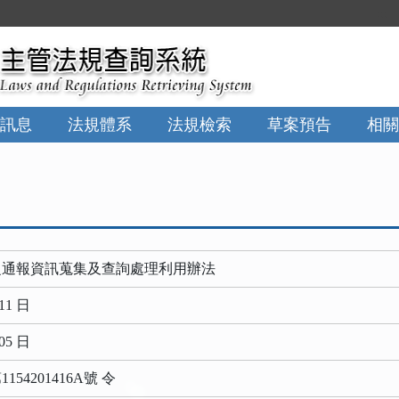
:::
訊息
法規體系
法規檢索
草案預告
相關
之通報資訊蒐集及查詢處理利用辦法
11 日
05 日
54201416A號 令