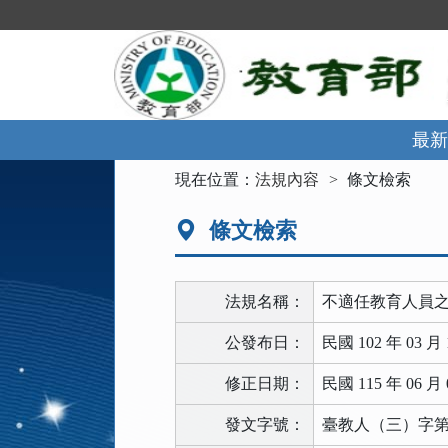
跳
到
主
要
內
容
區
最新
塊
:::
現在位置：
法規內容
條文檢索
條文檢索
法規名稱：
不適任教育人員
公發布日：
民國 102 年 03 月 
修正日期：
民國 115 年 06 月 
發文字號：
臺教人（三）字第11