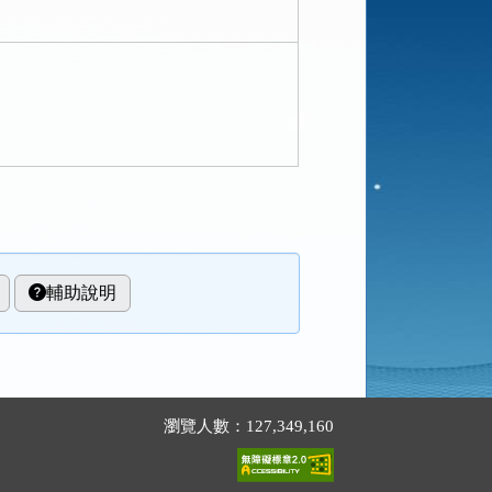
輔助說明
瀏覽人數：127,349,160
。