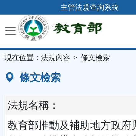
跳
主管法規查詢系統
到
主
要
內
容
::
現在位置：
法規內容
條文檢索
區
塊
條文檢索
法規名稱：
教育部推動及補助地方政府