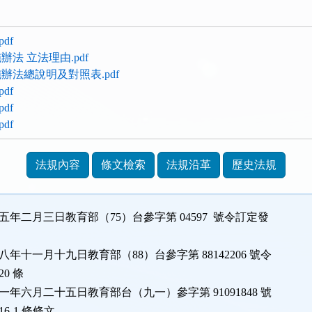
df
法 立法理由.pdf
辦法總說明及對照表.pdf
df
df
df
法規內容
條文檢索
法規沿革
歷史法規
五年二月三日教育部（75）台參字第 04597 號令訂定發
八年十一月十九日教育部（88）台參字第 88142206 號令
0 條
一年六月二十五日教育部台（九一）參字第 91091848 號
6-1 條條文