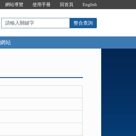
網站導覽
使用手冊
回首頁
English
請
整合查詢
輸
入
網站
關
鍵
字