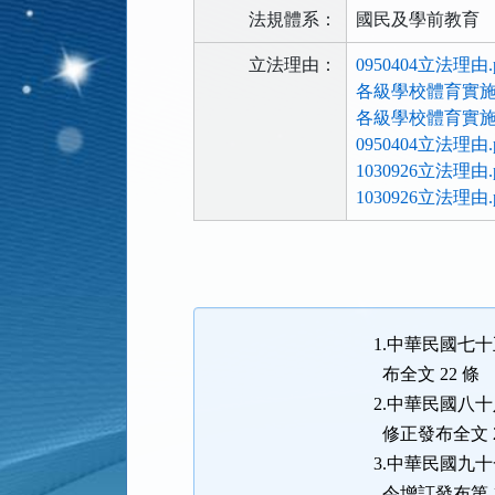
法規體系：
國民及學前教育
立法理由：
0950404立法理由.p
各級學校體育實施辦
各級學校體育實施
0950404立法理由.p
1030926立法理由.p
1030926立法理由.p
法
規
功
能
1.中華民國七十
按
布全文 22 條
鈕
2.中華民國八十
區
修正發布全文 2
3.中華民國九十
令增訂發布第 1