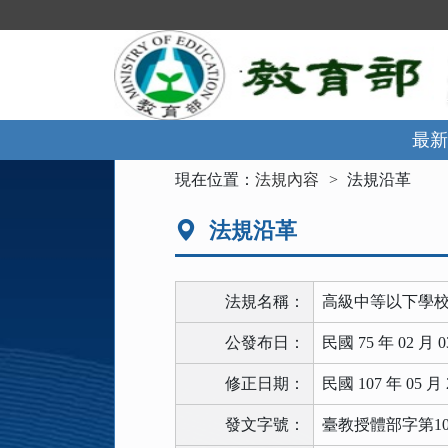
跳
到
主
要
內
容
區
最新
塊
:::
現在位置：
法規內容
法規沿革
法規沿革
法規名稱：
高級中等以下學
公發布日：
民國 75 年 02 月 0
修正日期：
民國 107 年 05 月 
發文字號：
臺教授體部字第1070