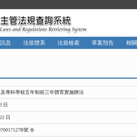
:::
訊息
法規體系
法規檢索
草案預告
相關
校及專科學校五年制前三年體育實施辦法
3 日
22 日
017127B號 令