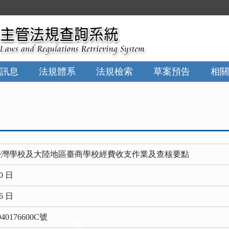
:::
訊息
法規體系
法規檢索
草案預告
相關
臺灣學校及大陸地區臺商學校經費收支作業及查核要點
0 日
6 日
0176600C號