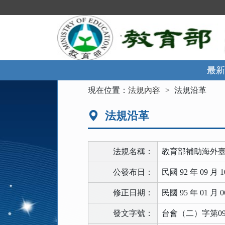
跳
到
主
要
內
容
區
最新
塊
:::
現在位置：
法規內容
法規沿革
法規沿革
法規名稱：
教育部補助海外
公發布日：
民國 92 年 09 月 1
修正日期：
民國 95 年 01 月 0
發文字號：
台會（二）字第094