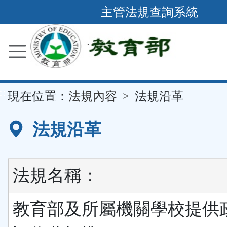
跳
主管法規查詢系統
到
主
要
內
容
::
現在位置：
法規內容
法規沿革
區
塊
法規沿革
法規名稱：
教育部及所屬機關學校提供