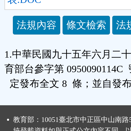
法
法規內容
條文檢索
法
規
功
1.中華民國九十五年六月二
能
育部台參字第 0950090114C
按
定發布全文 8 條；並自發
鈕
區
:
教育部：10051臺北市中正區中山南路
統登載資料如與正式公文內容不同，