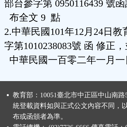
部台參字第 0950116439 號
鈕
布全文 9 點
區
2.中華民國101年12月24日
字第1010238083號 函 修正
中華民國一百零二年一月一
:
教育部：10051臺北市中正區中山南路
統登載資料如與正式公文內容不同，
布或函頒者為準。