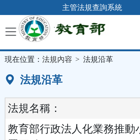
跳
主管法規查詢系統
到
主
要
內
容
::
現在位置：
法規內容
法規沿革
區
塊
法規沿革
法規名稱：
教育部行政法人化業務推動