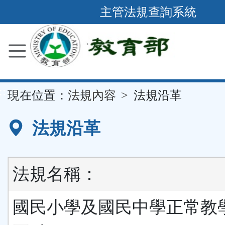
跳
主管法規查詢系統
到
主
要
內
容
::
現在位置：
法規內容
法規沿革
區
塊
法規沿革
法規名稱：
國民小學及國民中學正常教