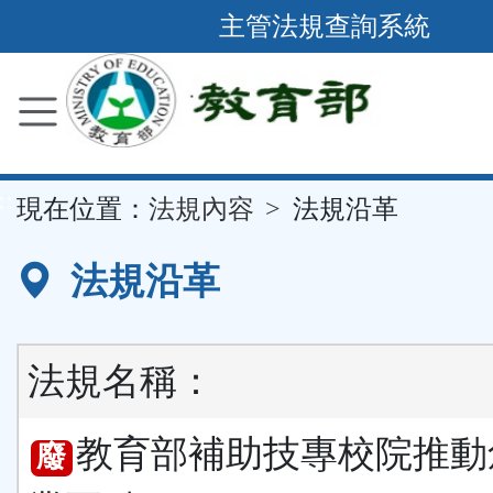
跳
主管法規查詢系統
到
主
要
內
容
::
現在位置：
法規內容
法規沿革
區
塊
法規沿革
法規名稱：
教育部補助技專校院推動
廢