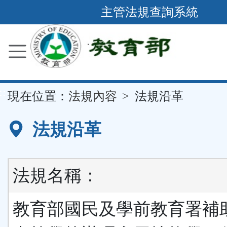
跳
主管法規查詢系統
到
主
要
內
容
::
現在位置：
法規內容
法規沿革
區
塊
法規沿革
法規名稱：
教育部國民及學前教育署補