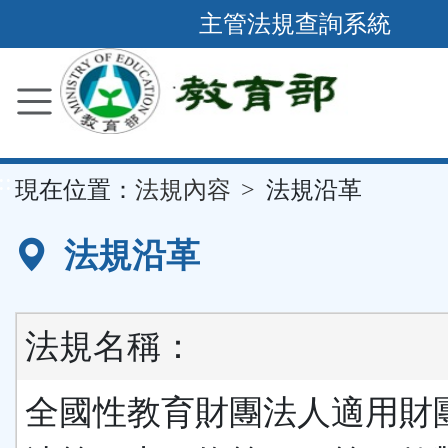
跳
主管法規查詢系統
到
主
要
內
容
::
現在位置：
法規內容
法規沿革
區
塊
法規沿革
法規名稱：
全國性教育財團法人適用財