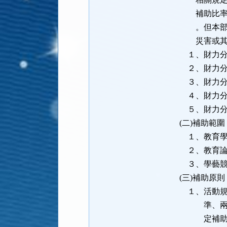
補助比率，相
。但本部得依
災害或其他
１、財力分級
２、財力分級
３、財力分級
４、財力分級
５、財力分級
(二)補助範
１、教育學
２、教育論
３、學藝競
(三)補助原則
１、活動規劃
準、兩岸交流
定補助金