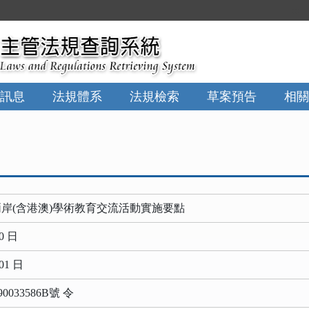
:::
訊息
法規體系
法規檢索
草案預告
相關
岸(含港澳)學術教育交流活動實施要點
0 日
01 日
0033586B號 令