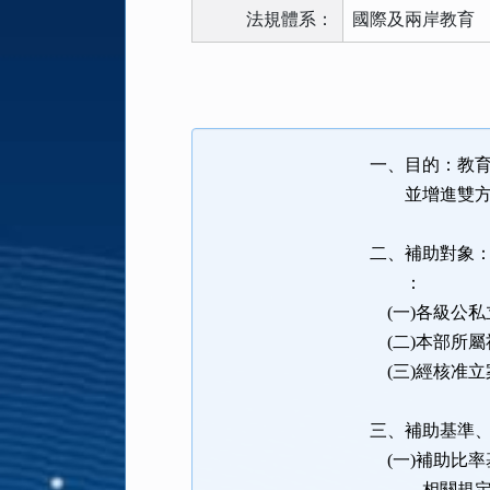
法規體系：
國際及兩岸教育
法
規
功
能
一、目的：教
按
並增進雙方瞭
鈕
區
二、補助對象
：
(一)各級公私
(二)本部所屬
(三)經核准
三、補助基準
(一)補助比
相關規定辦理