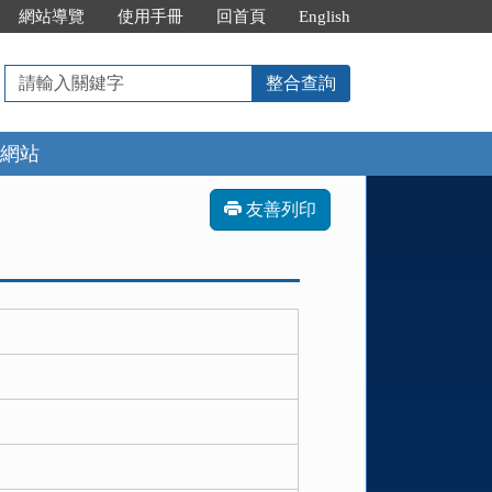
網站導覽
使用手冊
回首頁
English
請
整合查詢
輸
入
網站
關
鍵
字
友善列印