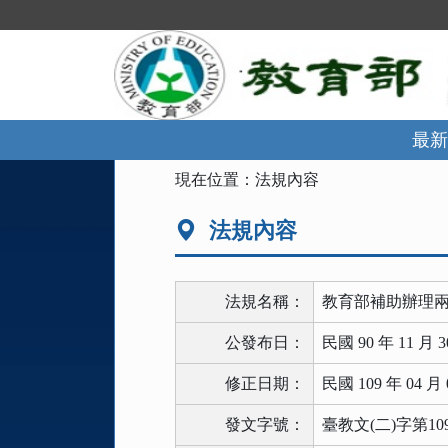
跳
到
主
要
內
容
區
最新
塊
:::
現在位置：
法規內容
法規內容
法規名稱：
教育部補助辦理兩
公發布日：
民國 90 年 11 月 3
修正日期：
民國 109 年 04 月 
發文字號：
臺教文(二)字第109