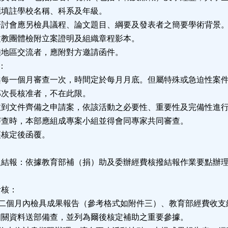
學校名稱、科系及年級。
會應另檢具議程、論文題目、綱要及發表者之簡要學術背景
團體檢附立案證明及組織章程影本。
區交流者，應附對方邀請函件。
：
一個月審查一次，時間定於每月月底。但屬特殊或急迫性案
核准者，不在此限。
文件齊備之申請案，依該活動之必要性、重要性及完備性進
，本部應組成專案小組並得會同專家共同審查。
核定後函覆。
及結報：依據教育部補（捐）助及委辦經費核撥結報作業要點辦
考核：
束二個月內檢具成果報告（參考格式如附件三）、教育部經費收支
料送部備查，並列為爾後核定補助之重要參據。