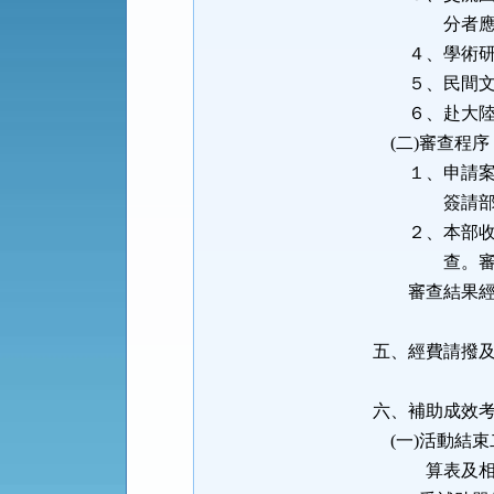
分者應填註
４、學術研討
５、民間文教
６、赴大陸地
(二)審查程序
１、申請案每
簽請部次長
２、本部收到
查。審查時
審查結果經
五、經費請撥
六、補助成效
(一)活動結
算表及相關資