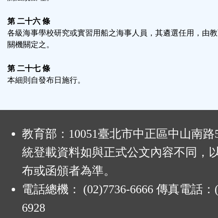
第 二十六 條
各級海事學校研究或實習用船之海事人員，其遴選任用，由教
關機關定之。
第 二十七 條
本細則自發布日施行。
:
教育部：10051臺北市中正區中山南路
統登載資料如與正式公文內容不同，
布或函頒者為準。
電話總機： (02)7736-6666 傳真電話：(0
6928