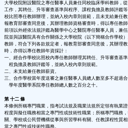
大學校院附設醫院之專任醫事人員兼任同校臨床學科教師，從
工作，其聘任、升等審查基準與程序、課程負擔及教師評鑑等
校比照專任教師辦理，並納入校內章則規範，且未支給兼任教
報教育部審查同意後，其辦理教師資格審查時，得以專任教師
前項以外經依法規評鑑為醫學中心之醫院專任醫事人員，兼任
院並與該醫院具有合作關係之大學校院（以下簡稱合作學校）
教師，符合下列各款規定者，報教育部審查同意後，其辦理教
時，亦得以專任教師年資採計：
一、經合作學校比照校內專任教師辦理其聘任、升等審查基準
程負擔及教師評鑑等，並納入校內章則規範。
二、未支給兼任教師薪資。
三、合作學校當年度送審之兼任醫事人員總人數至多不超過合
學年度醫學系院專任教師總人數之百分之十。
第 十二 條
本條例所稱專門職業，指考試法規及職業法規所定領有執業證
程度與擬任職務相當之專門性或技術性職業；所稱專門職務，
關、學校或公民營機構從事與所習學科有關、任教課程性質相
當之專門性或技術性職務。