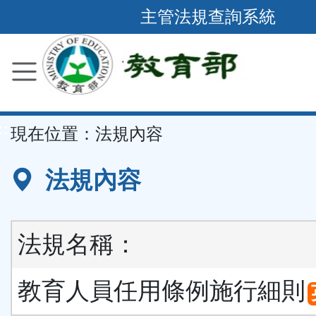
跳
主管法規查詢系統
到
主
要
內
容
::
現在位置：
法規內容
區
塊
法規內容
法規名稱：
教育人員任用條例施行細則