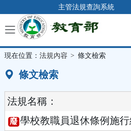
跳
主管法規查詢系統
到
主
要
內
容
::
現在位置：
法規內容
條文檢索
區
塊
條文檢索
法規名稱：
學校教職員退休條例施行
廢