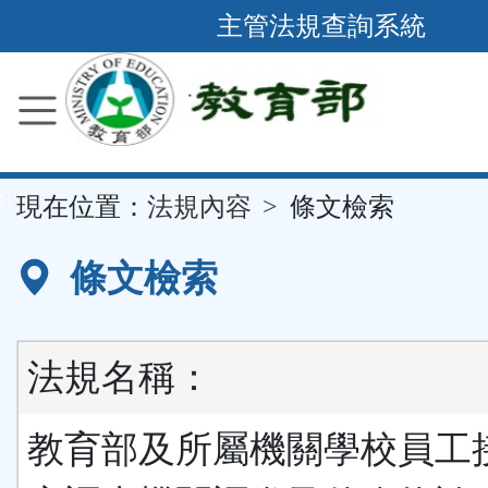
跳
主管法規查詢系統
到
主
要
內
容
::
現在位置：
法規內容
條文檢索
區
塊
條文檢索
法規名稱：
教育部及所屬機關學校員工