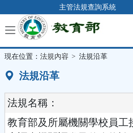
跳
主管法規查詢系統
到
主
要
內
容
::
現在位置：
法規內容
法規沿革
區
塊
法規沿革
法規名稱：
教育部及所屬機關學校員工