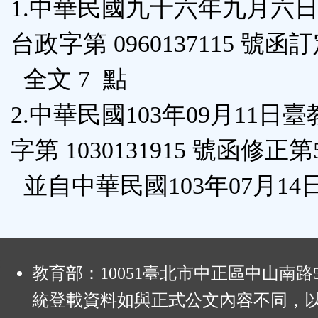
1.中華民國九十六年九月六
按
台政字第 0960137115 號函
鈕
全文 7 點
區
2.中華民國103年09月11日臺
字第 1030131915 號函修正
並自中華民國103年07月14
:
教育部：10051臺北市中正區中山南路
統登載資料如與正式公文內容不同，