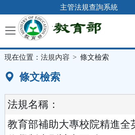
跳
主管法規查詢系統
到
主
要
內
容
::
現在位置：
法規內容
條文檢索
區
塊
條文檢索
法規名稱：
教育部補助大專校院精進全