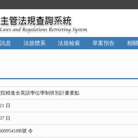
:::
訊息
法規體系
法規檢索
草案預告
相關
校院精進全英語學位學制班別計畫要點
21 日
07 日
0095418B號 令