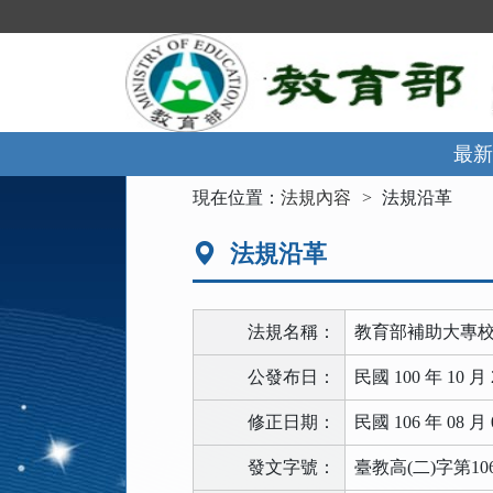
跳
到
主
要
內
容
區
最新
塊
:::
現在位置：
法規內容
法規沿革
法規沿革
法規名稱：
教育部補助大專
公發布日：
民國 100 年 10 月 
修正日期：
民國 106 年 08 月 
發文字號：
臺教高(二)字第106