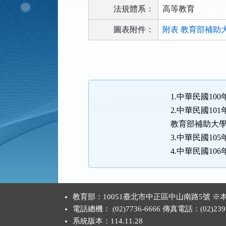
法規體系：
高等教育
圖表附件：
附表 教育部補助
法
規
功
能
1.中華民國100
按
2.中華民國101
鈕
教育部補助大學
區
3.中華民國10
4.中華民國10
:::
教育部：10051臺北市中正區中山南路5號
電話總機： (02)7736-6666 傳真電話：(02)2397
系統版本：
114.11.28