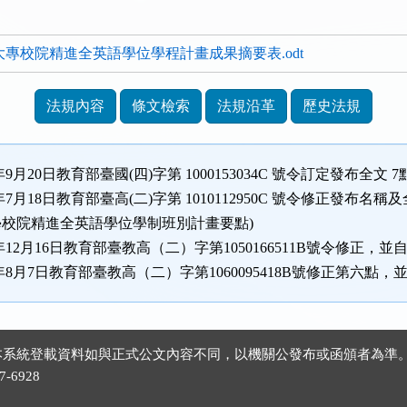
大專校院精進全英語學位學程計畫成果摘要表.odt
法規內容
條文檢索
法規沿革
歷史法規
年9月20日教育部臺國(四)字第 1000153034C 號令訂定發布全文
年7月18日教育部臺高(二)字第 1010112950C 號令修正發布名稱
校院精進全英語學位學制班別計畫要點)
5年12月16日教育部臺教高（二）字第1050166511B號令修正，
6年8月7日教育部臺教高（二）字第1060095418B號修正第六點
 ※本系統登載資料如與正式公文內容不同，以機關公發布或函頒者為準
-6928