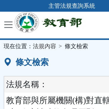
跳
主管法規查詢系統
到
主
要
內
容
::
現在位置：
法規內容
條文檢索
區
塊
條文檢索
法規名稱：
教育部與所屬機關(構)對直