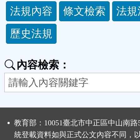
法
法規內容
條文檢索
法規
規
歷史法規
功
能
內容檢索：
按
鈕
區
:
教育部：10051臺北市中正區中山南路
統登載資料如與正式公文內容不同，