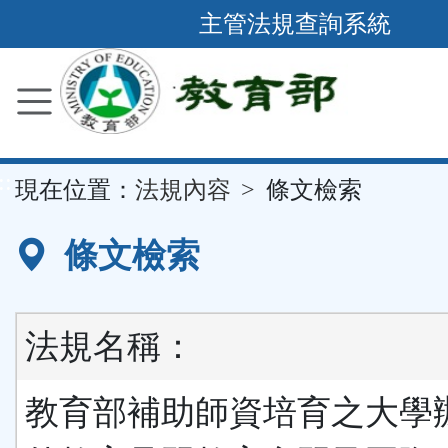
跳
主管法規查詢系統
到
主
要
內
容
::
現在位置：
法規內容
條文檢索
區
塊
條文檢索
法規名稱：
教育部補助師資培育之大學